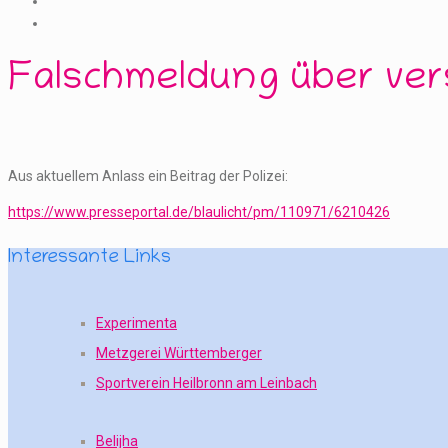
Falschmeldung über ve
Aus aktuellem Anlass ein Beitrag der Polizei:
https://www.presseportal.de/blaulicht/pm/110971/6210426
Interessante Links
Experimenta
Metzgerei Württemberger
Sportverein Heilbronn am Leinbach
Belijha