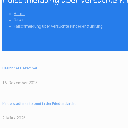
Falschmeldung über versuchte K
Home
News
Falschmeldung über versuchte Kindesentführung
Elternbrief Dezember
16. Dezember 2025
Kinderstadt munterbunt in der Friedenskirche
2. März 2026