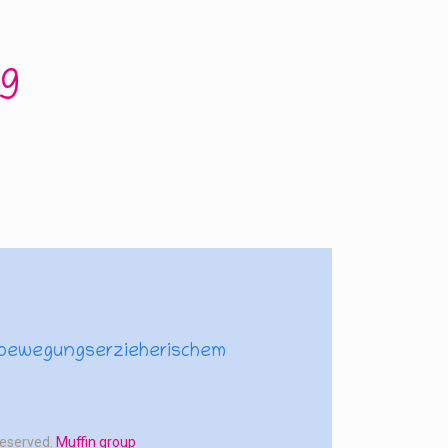
g
 bewegungserzieherischem
Reserved.
Muffin group